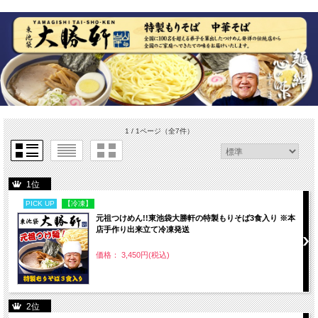
1 / 1ページ
（全7件）
1位
PICK UP
【冷凍】
元祖つけめん!!東池袋大勝軒の特製もりそば3食入り ※本
店手作り出来立て冷凍発送
価格： 3,450円(税込)
2位