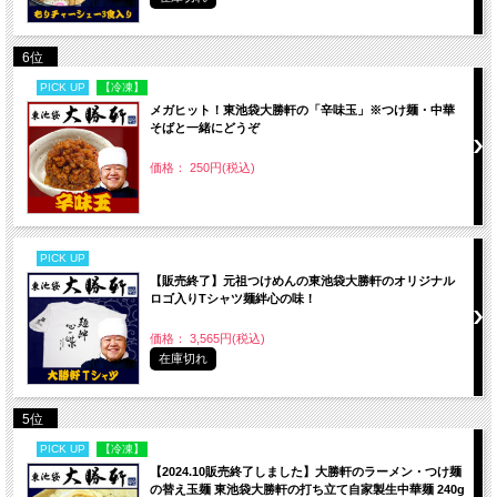
6位
PICK UP
【冷凍】
メガヒット！東池袋大勝軒の「辛味玉」※つけ麺・中華
そばと一緒にどうぞ
価格： 250円(税込)
PICK UP
【販売終了】元祖つけめんの東池袋大勝軒のオリジナル
ロゴ入りTシャツ麺絆心の味！
価格： 3,565円(税込)
在庫切れ
5位
PICK UP
【冷凍】
【2024.10販売終了しました】大勝軒のラーメン・つけ麺
の替え玉麺 東池袋大勝軒の打ち立て自家製生中華麺 240g